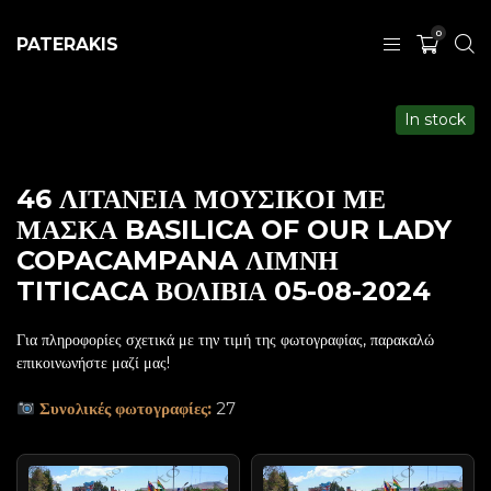
0
PATERAKIS
In stock
46 ΛΙΤΑΝΕΙΑ ΜΟΥΣΙΚΟΙ ΜΕ
ΜΑΣΚΑ BASILICA OF OUR LADY
COPACAMPANA ΛΙΜΝΗ
TITICACA ΒΟΛΙΒΙΑ 05-08-2024
Για πληροφορίες σχετικά με την τιμή της φωτογραφίας, παρακαλώ
επικοινωνήστε μαζί μας!
Συνολικές φωτογραφίες:
27