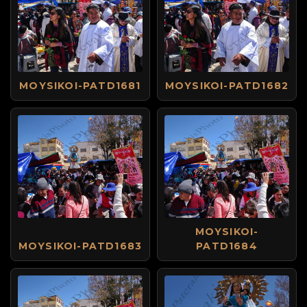
MOYSIKOI-PATD1681
MOYSIKOI-PATD1682
MOYSIKOI-
MOYSIKOI-PATD1683
PATD1684