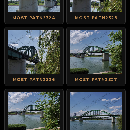
MOST-PATN2324
MOST-PATN2325
MOST-PATN2326
MOST-PATN2327