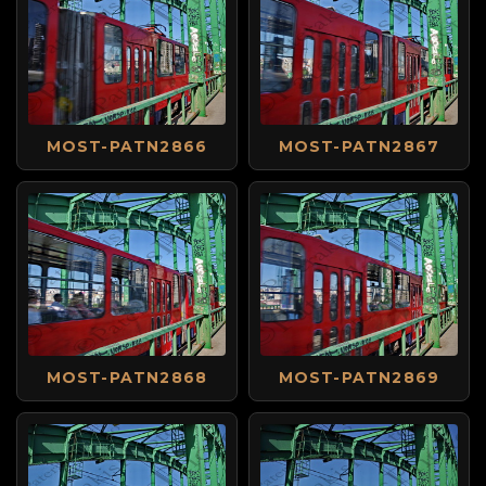
MOST-PATN2866
MOST-PATN2867
MOST-PATN2868
MOST-PATN2869