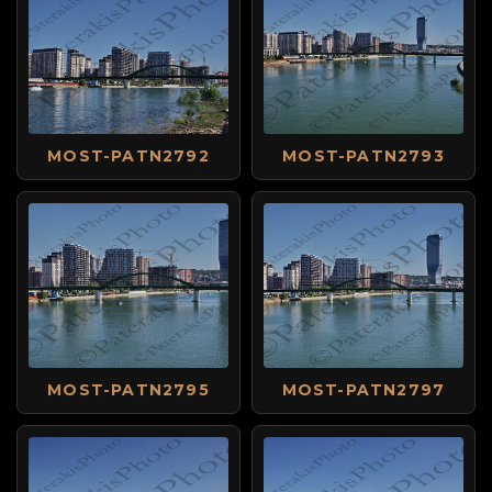
MOST-PATN2792
MOST-PATN2793
MOST-PATN2795
MOST-PATN2797