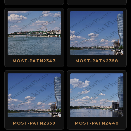
MOST-PATN2343
MOST-PATN2358
MOST-PATN2359
MOST-PATN2440