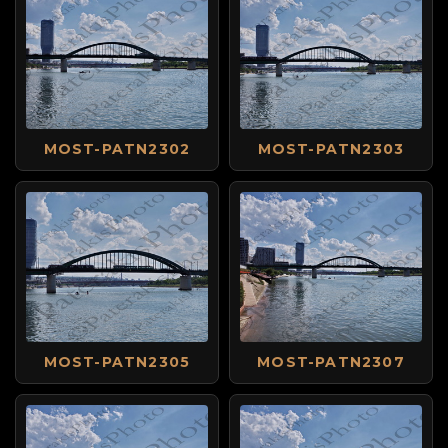
MOST-PATN2302
MOST-PATN2303
MOST-PATN2305
MOST-PATN2307