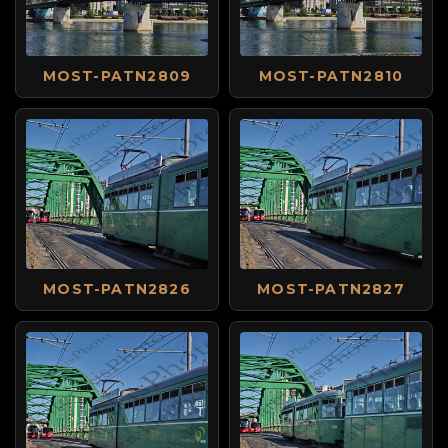
MOST-PATN2809
MOST-PATN2810
MOST-PATN2826
MOST-PATN2827