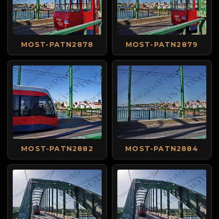
MOST-PATN2878
MOST-PATN2879
MOST-PATN2882
MOST-PATN2884