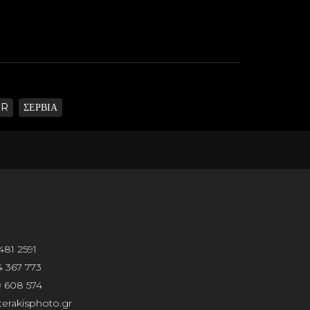
OR
ΣΕΡΒΙΑ
481 2591
 367 773
 608 574
erakisphoto.gr