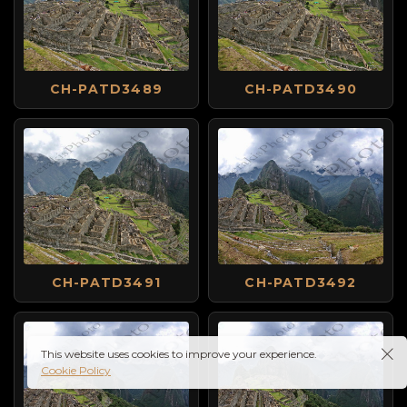
CH-PATD3489
CH-PATD3490
CH-PATD3491
CH-PATD3492
This website uses cookies to improve your experience.
Cookie Policy