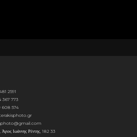
481 2591
 367 773
 608 574
erakisphoto.gr
isphoto@gmail.com
 Άγιος Ιωάννης Ρέντης, 182 33