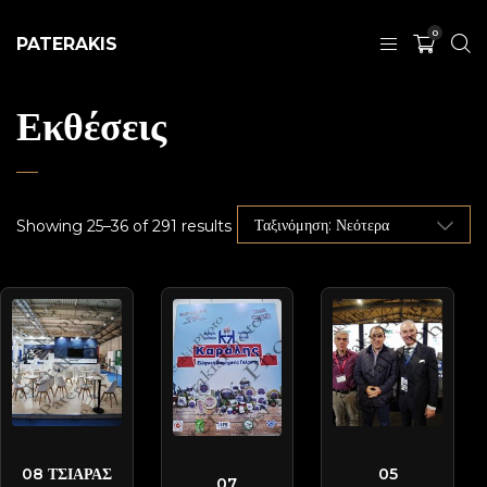
0
PATERAKIS
Εκθέσεις
Showing 25–36 of 291 results
ANDRIANOS-
MPARMP-
C-
PATD1330
PATD7846
PATD0482
08 ΤΣΙΑΡΑΣ
05
07