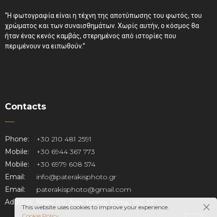
“Η φωτογραφία είναι η τέχνη της αποτύπωσης του φωτός, του
χρώματος και των συναισθημάτων. Χωρίς αυτήν, ο κόσμος θα
ήταν ένας κενός καμβάς, στερημένος από ιστορίες που
περιμένουν να ειπωθούν.”
Contacts
Phone:
+30 210 481 2591
Mobile:
+30 6944 367 773
Mobile:
+30 6979 608 574
Email:
info@paterakisphoto.gr
Email:
paterakisphoto@gmail.com
Address:
Νάξου 80, Άγιος Ιωάννης Ρέντης, 182 33
This website uses cookies to improve your experience.
Cookie Policy