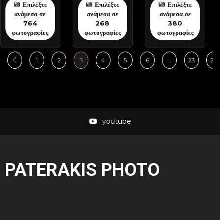
Επιλέξτε
Επιλέξτε
Επιλέξτε
ανάμεσα σε
ανάμεσα σε
ανάμεσα σε
764
268
380
φωτογραφίες
φωτογραφίες
φωτογραφίες
1
2
3
4
5
6
…
23
24
youtube
PATERAKIS PHOTO