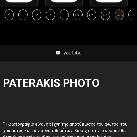
1
2
3
…
670
671
672
673
674
youtube
PATERAKIS PHOTO
“Η φωτογραφία είναι η τέχνη της αποτύπωσης του φωτός, του
χρώματος και των συναισθημάτων. Χωρίς αυτήν, ο κόσμος θα