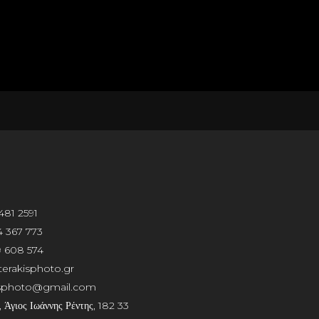
481 2591
 367 773
 608 574
erakisphoto.gr
isphoto@gmail.com
 Άγιος Ιωάννης Ρέντης, 182 33